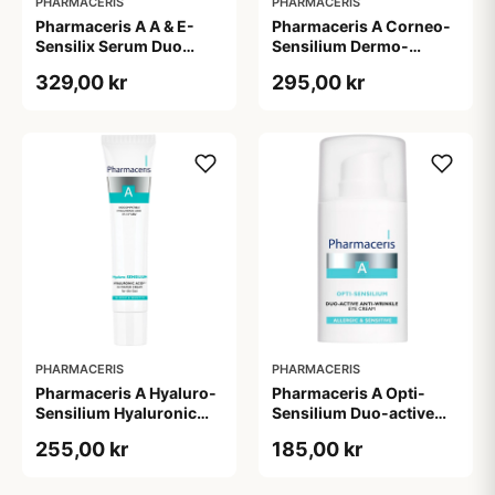
PHARMACERIS
PHARMACERIS
Pharmaceris A A & E-
Pharmaceris A Corneo-
Sensilix Serum Duo
Sensilium Dermo-
Concentrate (30 ml)
regenerating Soothing
329,00 kr
295,00 kr
Cream (75 ml)
PHARMACERIS
PHARMACERIS
Pharmaceris A Hyaluro-
Pharmaceris A Opti-
Sensilium Hyaluronic
Sensilium Duo-active
Acid Face Creme (40 ml)
Anti-wrinkle Eye Cream
255,00 kr
185,00 kr
(15 ml)