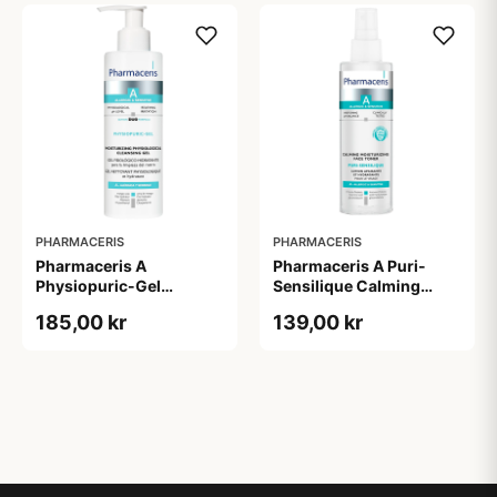
PHARMACERIS
PHARMACERIS
Pharmaceris A
Pharmaceris A Puri-
Physiopuric-Gel
Sensilique Calming
Moisturizing
Moisturizing Face Toner
185,00 kr
139,00 kr
Physiological Cleansing
(200 ml)
Gel (190 ml)