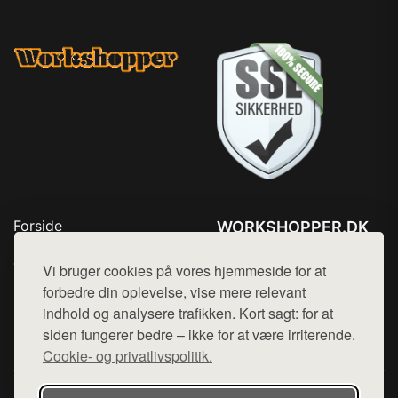
Forside
WORKSHOPPER.DK
Produkter
Tlf. 78768672
Top Rabatter
Vi bruger cookies på vores hjemmeside for at
Mail:
hej@want.dk
Kontakt
forbedre din oplevelse, vise mere relevant
indhold og analysere trafikken. Kort sagt: for at
Cookie- og privatlivspolitik
siden fungerer bedre – ikke for at være irriterende.
Cookie- og privatlivspolitik.