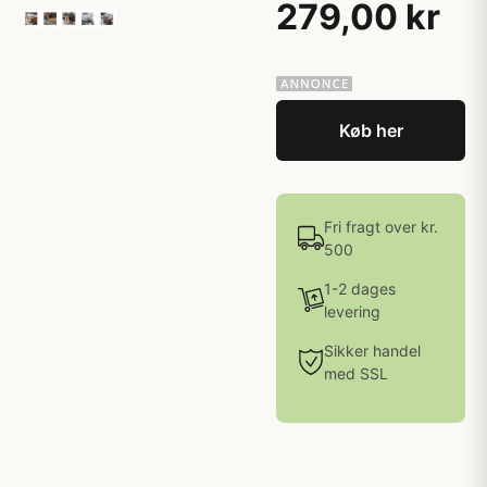
279,00 kr
Køb her
Fri fragt over kr.
500
1-2 dages
levering
Sikker handel
med SSL