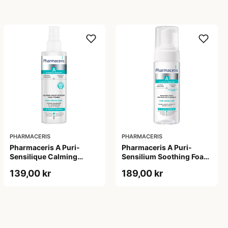
PHARMACERIS
PHARMACERIS
Pharmaceris A Puri-
Pharmaceris A Puri-
Sensilique Calming
Sensilium Soothing Foam
Moisturizing Face Toner
Face & Eye Cleansing
139,00 kr
189,00 kr
(200 ml)
(150 ml)