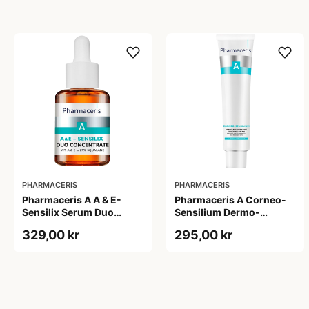
PHARMACERIS
PHARMACERIS
Pharmaceris A A & E-
Pharmaceris A Corneo-
Sensilix Serum Duo
Sensilium Dermo-
Concentrate (30 ml)
regenerating Soothing
329,00 kr
295,00 kr
Cream (75 ml)