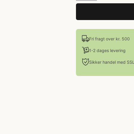
Fri fragt over kr. 500
1-2 dages levering
Sikker handel med SS