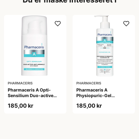
PHARMACERIS
PHARMACERIS
Pharmaceris A Opti-
Pharmaceris A
Sensilium Duo-active
Physiopuric-Gel
Anti-wrinkle Eye Cream
Moisturizing
185,00 kr
185,00 kr
(15 ml)
Physiological Cleansing
Gel (190 ml)