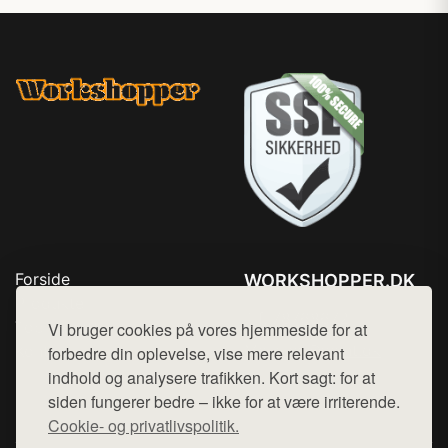
Forside
WORKSHOPPER.DK
Produkter
Tlf. 78768672
Top Rabatter
Vi bruger cookies på vores hjemmeside for at
Mail:
hej@want.dk
Kontakt
forbedre din oplevelse, vise mere relevant
indhold og analysere trafikken. Kort sagt: for at
Cookie- og privatlivspolitik
siden fungerer bedre – ikke for at være irriterende.
Cookie- og privatlivspolitik.