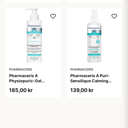
PHARMACERIS
PHARMACERIS
Pharmaceris A
Pharmaceris A Puri-
Physiopuric-Gel
Sensilique Calming
Moisturizing
Moisturizing Face Toner
185,00 kr
139,00 kr
Physiological Cleansing
(200 ml)
Gel (190 ml)