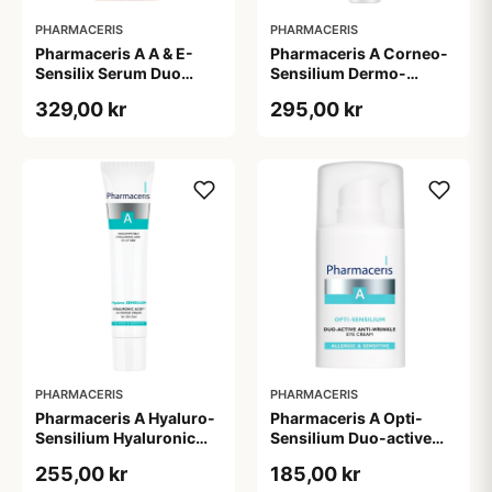
PHARMACERIS
PHARMACERIS
Pharmaceris A A & E-
Pharmaceris A Corneo-
Sensilix Serum Duo
Sensilium Dermo-
Concentrate (30 ml)
regenerating Soothing
329,00 kr
295,00 kr
Cream (75 ml)
PHARMACERIS
PHARMACERIS
Pharmaceris A Hyaluro-
Pharmaceris A Opti-
Sensilium Hyaluronic
Sensilium Duo-active
Acid Face Creme (40 ml)
Anti-wrinkle Eye Cream
255,00 kr
185,00 kr
(15 ml)