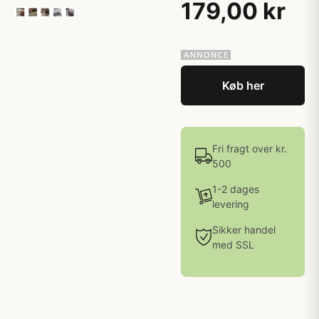
179,00 kr
Køb her
Fri fragt over kr.
500
1-2 dages
levering
Sikker handel
med SSL