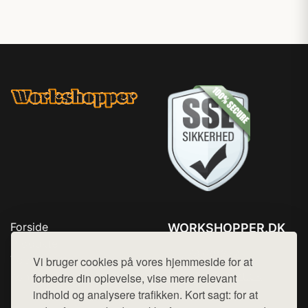
Forside
WORKSHOPPER.DK
Produkter
Tlf. 78768672
Top Rabatter
Vi bruger cookies på vores hjemmeside for at
Mail:
hej@want.dk
Kontakt
forbedre din oplevelse, vise mere relevant
indhold og analysere trafikken. Kort sagt: for at
Cookie- og privatlivspolitik