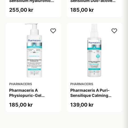
Sensilium Hyaluronic
Sensilium Duo-active
Acid Face Creme (40 ml)
Anti-wrinkle Eye Cream
255,00 kr
185,00 kr
(15 ml)
PHARMACERIS
PHARMACERIS
Pharmaceris A
Pharmaceris A Puri-
Physiopuric-Gel
Sensilique Calming
Moisturizing
Moisturizing Face Toner
185,00 kr
139,00 kr
Physiological Cleansing
(200 ml)
Gel (190 ml)