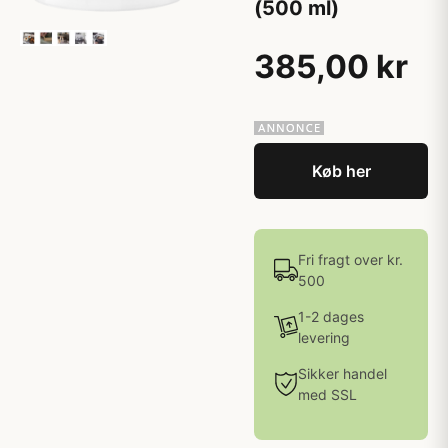
(500 ml)
385,00 kr
Køb her
Fri fragt over kr.
500
1-2 dages
levering
Sikker handel
med SSL