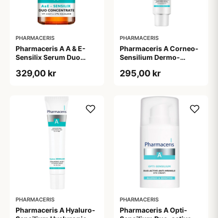
PHARMACERIS
PHARMACERIS
Pharmaceris A A & E-
Pharmaceris A Corneo-
Sensilix Serum Duo
Sensilium Dermo-
Concentrate (30 ml)
regenerating Soothing
329,00 kr
295,00 kr
Cream (75 ml)
PHARMACERIS
PHARMACERIS
Pharmaceris A Hyaluro-
Pharmaceris A Opti-