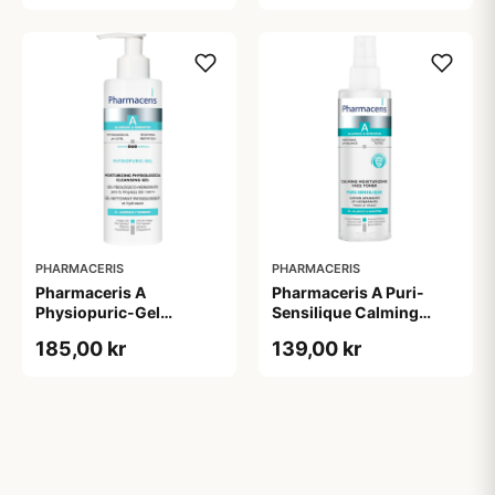
PHARMACERIS
PHARMACERIS
Pharmaceris A
Pharmaceris A Puri-
Physiopuric-Gel
Sensilique Calming
Moisturizing
Moisturizing Face Toner
185,00 kr
139,00 kr
Physiological Cleansing
(200 ml)
Gel (190 ml)