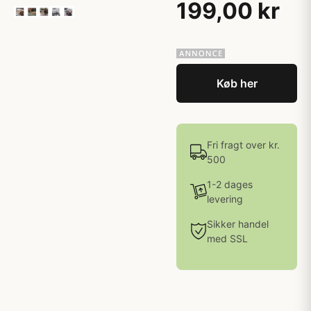
199,00 kr
Køb her
Fri fragt over kr.
500
1-2 dages
levering
Sikker handel
med SSL