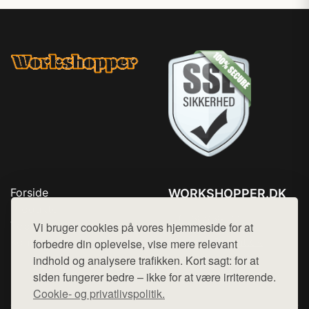
Forside
WORKSHOPPER.DK
Produkter
Tlf. 78768672
Top Rabatter
Vi bruger cookies på vores hjemmeside for at
Mail:
hej@want.dk
Kontakt
forbedre din oplevelse, vise mere relevant
indhold og analysere trafikken. Kort sagt: for at
Cookie- og privatlivspolitik
siden fungerer bedre – ikke for at være irriterende.
Cookie- og privatlivspolitik.