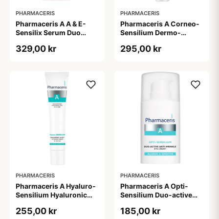
PHARMACERIS
PHARMACERIS
Pharmaceris A A & E-
Pharmaceris A Corneo-
Sensilix Serum Duo
Sensilium Dermo-
Concentrate (30 ml)
regenerating Soothing
329,00 kr
295,00 kr
Cream (75 ml)
PHARMACERIS
PHARMACERIS
Pharmaceris A Hyaluro-
Pharmaceris A Opti-
Sensilium Hyaluronic
Sensilium Duo-active
Acid Face Creme (40 ml)
Anti-wrinkle Eye Cream
255,00 kr
185,00 kr
(15 ml)