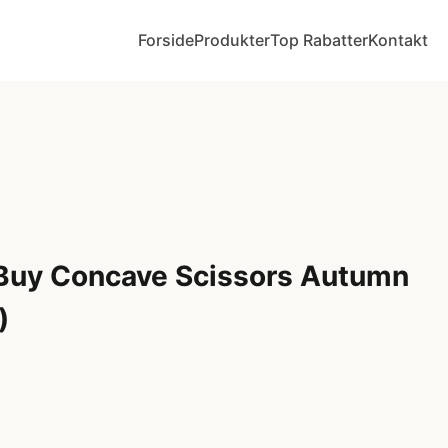
Forside
Produkter
Top Rabatter
Kontakt
 Buy Concave Scissors Autumn
)