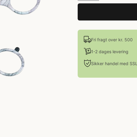
Fri fragt over kr. 500
1-2 dages levering
Sikker handel med SS