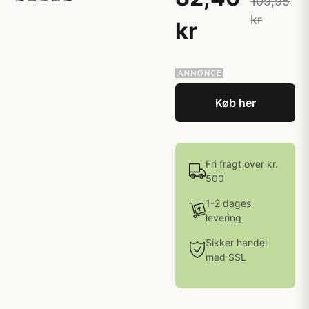
109,95
kr
kr
Køb her
Fri fragt over kr.
500
1-2 dages
levering
Sikker handel
med SSL