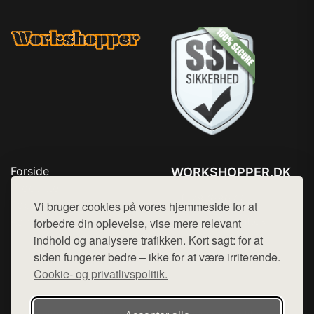
Forside
WORKSHOPPER.DK
Produkter
Tlf. 78768672
Top Rabatter
Vi bruger cookies på vores hjemmeside for at
Mail:
hej@want.dk
Kontakt
forbedre din oplevelse, vise mere relevant
indhold og analysere trafikken. Kort sagt: for at
Cookie- og privatlivspolitik
siden fungerer bedre – ikke for at være irriterende.
Cookie- og privatlivspolitik.