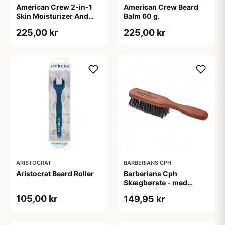
American Crew 2-in-1
American Crew Beard
Skin Moisturizer And
Balm 60 g.
Beard Conditioner (100
225,00 kr
225,00 kr
ml)
ARISTOCRAT
BARBERIANS CPH
Aristocrat Beard Roller
Barberians Cph
Skægbørste - med
håndtag
105,00 kr
149,95 kr