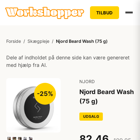
TILBUD
Forside
/
Skægpleje
/
Njord Beard Wash (75 g)
Dele af indholdet på denne side kan være genereret
med hjælp fra AI.
NJORD
Njord Beard Wash
-25%
(75 g)
UDSALG
82,46