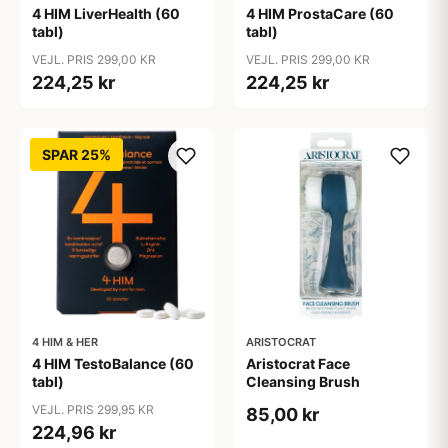
4 HIM LiverHealth (60
4 HIM ProstaCare (60
tabl)
tabl)
VEJL. PRIS 299,00 KR
VEJL. PRIS 299,00 KR
224,25 kr
224,25 kr
SPAR 25%
4 HIM & HER
ARISTOCRAT
4 HIM TestoBalance (60
Aristocrat Face
tabl)
Cleansing Brush
VEJL. PRIS 299,95 KR
85,00 kr
224,96 kr