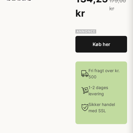
179,00
kr
kr
Køb her
Fri fragt over kr.
500
1-2 dages
levering
Sikker handel
med SSL