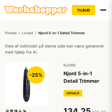
TILBUD
Forside
/
Livsstil
/
Njord 5-in-1 Detail Trimmer
Dele af indholdet på denne side kan være genereret
med hjælp fra AI.
NJORD
Njord 5-in-1
-25%
Detail Trimmer
UDSALG
134,25