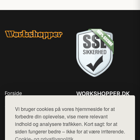
Forside
WORKSHOPPER.DK
Produkter
Tlf. 78768672
Top Rabatter
Vi bruger cookies på vores hjemmeside for at
Mail:
hej@want.dk
Kontakt
forbedre din oplevelse, vise mere relevant
indhold og analysere trafikken. Kort sagt: for at
Cookie- og privatlivspolitik
siden fungerer bedre – ikke for at være irriterende.
Cookie- og privatlivspolitik.