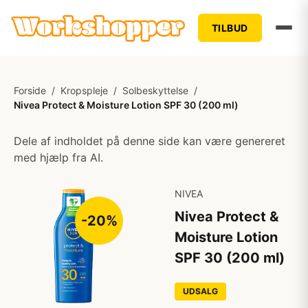
TILBUD
Forside
/
Kropspleje
/
Solbeskyttelse
/
Nivea Protect & Moisture Lotion SPF 30 (200 ml)
Dele af indholdet på denne side kan være genereret
med hjælp fra AI.
NIVEA
Nivea Protect &
-20%
Moisture Lotion
SPF 30 (200 ml)
UDSALG