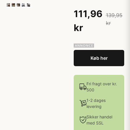
111,96
139,95
kr
kr
Køb her
Fri fragt over kr.
500
1-2 dages
levering
Sikker handel
med SSL