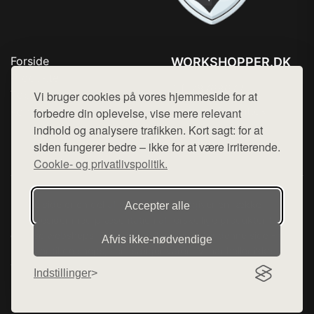
Forside
WORKSHOPPER.DK
Produkter
Tlf. 78768672
Top Rabatter
Vi bruger cookies på vores hjemmeside for at
Mail:
hej@want.dk
Kontakt
forbedre din oplevelse, vise mere relevant
indhold og analysere trafikken. Kort sagt: for at
Cookie- og privatlivspolitik
siden fungerer bedre – ikke for at være irriterende.
Cookie- og privatlivspolitik.
Denne side er en del af want.dk, der udgiver en række
Accepter alle
hjemmesider med præsentation af forskellige produkter fra
diverse webshops. Der sælges ikke varer fra denne side - vi
Afvis ikke‑nødvendige
henviser til de shops, som sælger varen. Vi har heller ikke
varerne på lager.
Indstillinger
© 2026 workshopper.dk. Alle rettigheder forbeholdes.