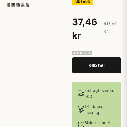
UDSALG
37,46
49,95
kr
kr
Køb her
Fri fragt over kr.
500
1-2 dages
levering
Sikker handel