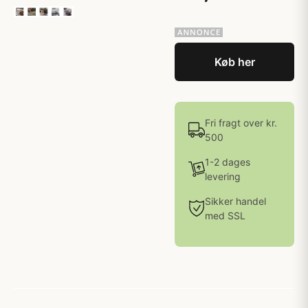
Køb her
Fri fragt over kr.
500
1-2 dages
levering
Sikker handel
med SSL