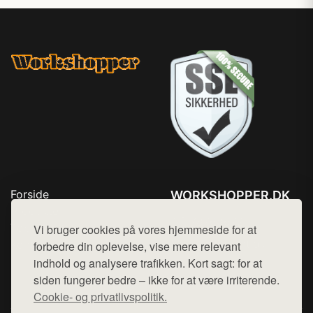
Forside
WORKSHOPPER.DK
Produkter
Tlf. 78768672
Top Rabatter
Vi bruger cookies på vores hjemmeside for at
Mail:
hej@want.dk
Kontakt
forbedre din oplevelse, vise mere relevant
indhold og analysere trafikken. Kort sagt: for at
Cookie- og privatlivspolitik
siden fungerer bedre – ikke for at være irriterende.
Cookie- og privatlivspolitik.