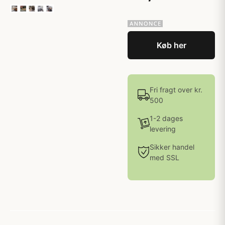
Køb her
Fri fragt over kr.
500
1-2 dages
levering
Sikker handel
med SSL