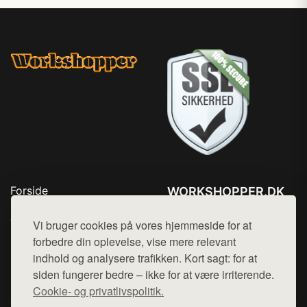
Forside
WORKSHOPPER.DK
Produkter
Tlf. 78768672
Top Rabatter
Vi bruger cookies på vores hjemmeside for at
Mail:
hej@want.dk
Kontakt
forbedre din oplevelse, vise mere relevant
indhold og analysere trafikken. Kort sagt: for at
Cookie- og privatlivspolitik
siden fungerer bedre – ikke for at være irriterende.
Cookie- og privatlivspolitik.