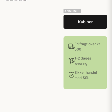
Køb her
Fri fragt over kr.
500
1-2 dages
levering
Sikker handel
med SSL