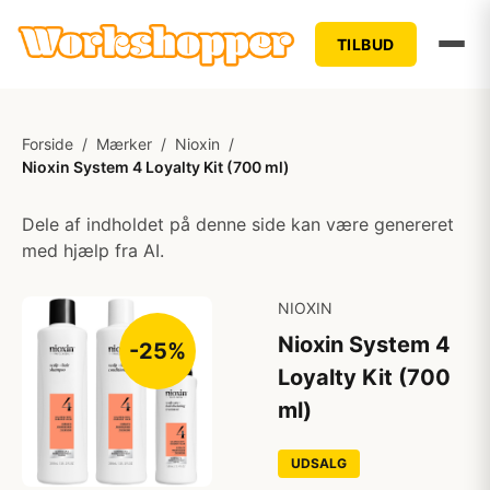
TILBUD
Forside
/
Mærker
/
Nioxin
/
Nioxin System 4 Loyalty Kit (700 ml)
Dele af indholdet på denne side kan være genereret
med hjælp fra AI.
NIOXIN
Nioxin System 4
-25%
Loyalty Kit (700
ml)
UDSALG