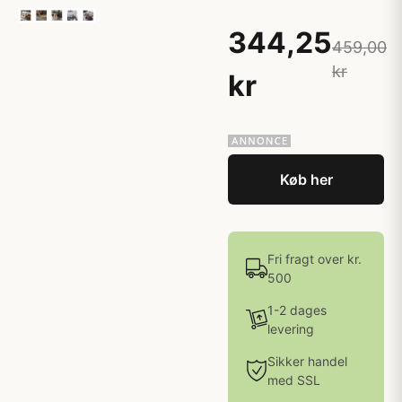
344,25
459,00
kr
kr
Køb her
Fri fragt over kr.
500
1-2 dages
levering
Sikker handel
med SSL