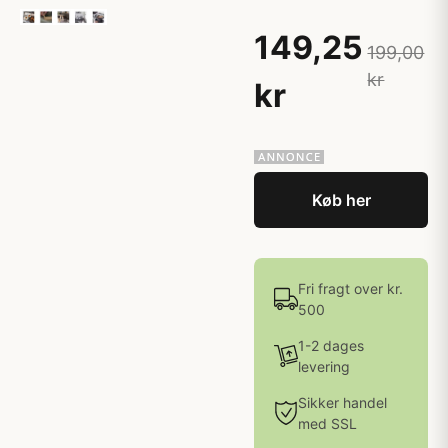
149,25
199,00
kr
kr
Køb her
Fri fragt over kr.
500
1-2 dages
levering
Sikker handel
med SSL