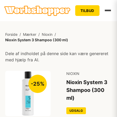
TILBUD
Forside
/
Mærker
/
Nioxin
/
Nioxin System 3 Shampoo (300 ml)
Dele af indholdet på denne side kan være genereret
med hjælp fra AI.
NIOXIN
Nioxin System 3
-25%
Shampoo (300
ml)
UDSALG