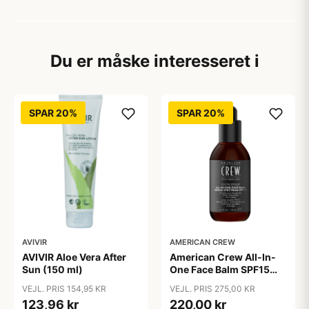
Du er måske interesseret i
SPAR 20%
SPAR 20%
AVIVIR
AMERICAN CREW
AVIVIR Aloe Vera After
American Crew All-In-
Sun (150 ml)
One Face Balm SPF15
170 ml.
VEJL. PRIS 154,95 KR
VEJL. PRIS 275,00 KR
123,96 kr
220,00 kr