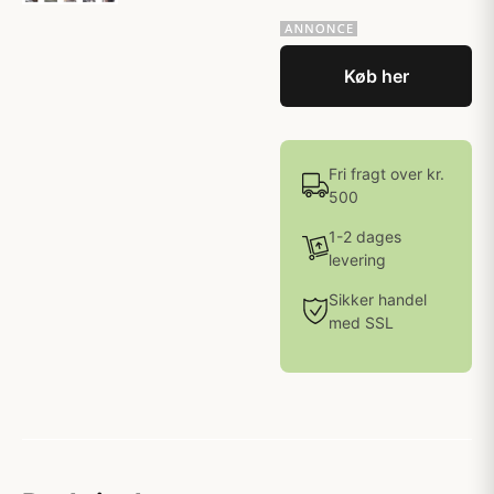
Køb her
Fri fragt over kr.
500
1-2 dages
levering
Sikker handel
med SSL