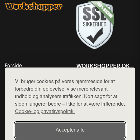
Forside
WORKSHOPPER.DK
Produkter
Tlf. 78768672
Top Rabatter
Vi bruger cookies på vores hjemmeside for at
Mail:
hej@want.dk
Kontakt
forbedre din oplevelse, vise mere relevant
indhold og analysere trafikken. Kort sagt: for at
Cookie- og privatlivspolitik
siden fungerer bedre – ikke for at være irriterende.
Cookie- og privatlivspolitik.
Denne side er en del af want.dk, der udgiver en række
Accepter alle
hjemmesider med præsentation af forskellige produkter fra