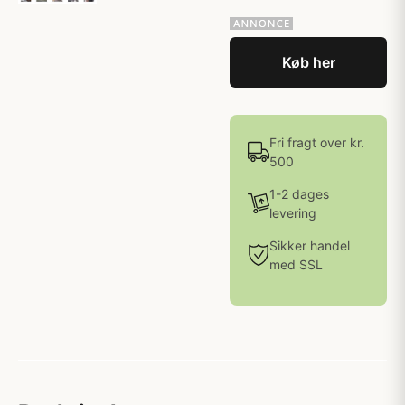
Køb her
Fri fragt over kr.
500
1-2 dages
levering
Sikker handel
med SSL