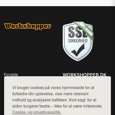
Forside
WORKSHOPPER.DK
Produkter
Tlf. 78768672
Top Rabatter
Vi bruger cookies på vores hjemmeside for at
Mail:
hej@want.dk
Kontakt
forbedre din oplevelse, vise mere relevant
indhold og analysere trafikken. Kort sagt: for at
Cookie- og privatlivspolitik
siden fungerer bedre – ikke for at være irriterende.
Cookie- og privatlivspolitik.