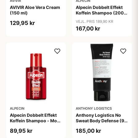
AVIVIR
ALPECIN
AVIVIR Aloe Vera Cream
Alpecin Dobbelt Effekt
(150 ml)
Koffein Shampoo (200
ml) + Alpecin Koffein
VEJL. PRIS 189,90 KR
129,95 kr
Liquid (200 ml)
167,00 kr
ALPECIN
ANTHONY LOGISTICS
Alpecin Dobbelt Effekt
Anthony Logistics No
Koffein Shampoo - Mod
Sweat Body Defense (90
Hårtab (200 ml)
ml)
89,95 kr
185,00 kr