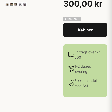
300,00 kr
Køb her
Fri fragt over kr.
500
1-2 dages
levering
Sikker handel
med SSL