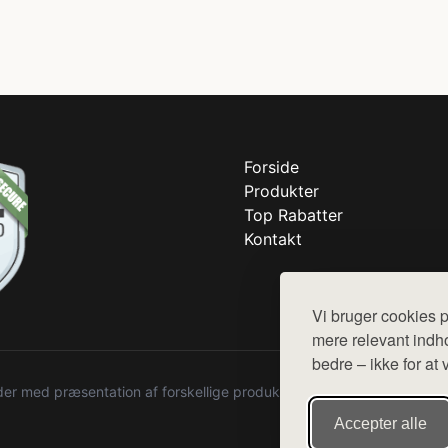
Forside
Produkter
Top Rabatter
Kontakt
Vi bruger cookies p
mere relevant indho
bedre – ikke for at 
r med præsentation af forskellige produkter fra diverse webshops. De
Accepter alle