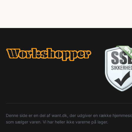
Denne side er en del af want.dk, der udgiver en række hjemmeside
som sælger varen. Vi har heller ikke varerne på lager.