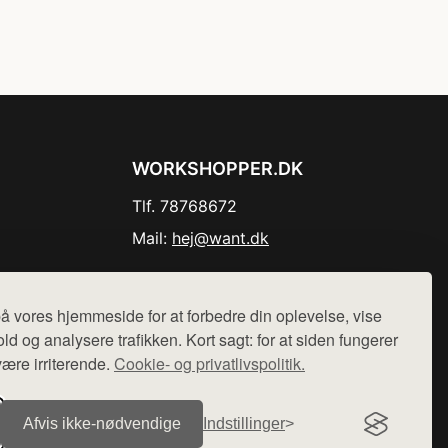
WORKSHOPPER.DK
Tlf. 78768672
Mail:
hej@want.dk
Cookie- og privatlivspolitik
å vores hjemmeside for at forbedre din oplevelse, vise
ld og analysere trafikken. Kort sagt: for at siden fungerer
være irriterende.
Cookie- og privatlivspolitik.
r sælges ikke varer fra denne side - vi henviser til de shops,
Afvis ikke‑nødvendige
Indstillinger