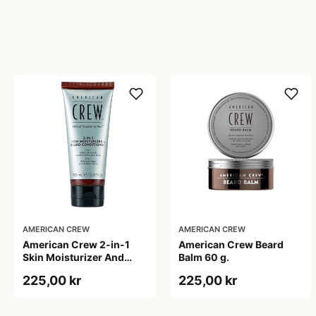
AMERICAN CREW
AMERICAN CREW
American Crew 2-in-1
American Crew Beard
Skin Moisturizer And
Balm 60 g.
Beard Conditioner (100
225,00 kr
225,00 kr
ml)