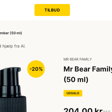
TILBUD
Ember (50 ml)
 hjælp fra AI.
MR BEAR FAMILY
Mr Bear Famil
-20%
(50 ml)
UDSALG
204,00 kr