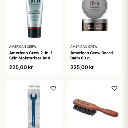
AMERICAN CREW
AMERICAN CREW
American Crew 2-in-1
American Crew Beard
Skin Moisturizer And
Balm 60 g.
Beard Conditioner (100
225,00 kr
225,00 kr
ml)