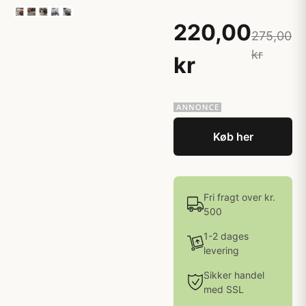
220,00
275,00
kr
kr
Køb her
Fri fragt over kr.
500
1-2 dages
levering
Sikker handel
med SSL