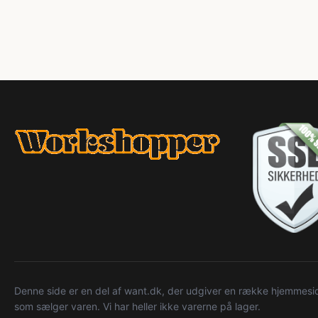
Denne side er en del af want.dk, der udgiver en række hjemmeside
som sælger varen. Vi har heller ikke varerne på lager.