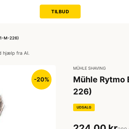
TILBUD
81-M-226)
 hjælp fra AI.
MÜHLE SHAVING
Mühle Rytmo 
-20%
226)
UDSALG
224,00 kr