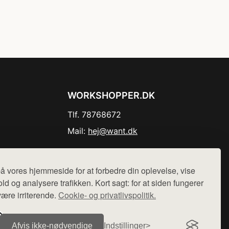
WORKSHOPPER.DK
Tlf. 78768672
Mail:
hej@want.dk
Cookie- og privatlivspolitik
å vores hjemmeside for at forbedre din oplevelse, vise
ld og analysere trafikken. Kort sagt: for at siden fungerer
være irriterende.
Cookie- og privatlivspolitik.
r sælges ikke varer fra denne side - vi henviser til de shops,
Afvis ikke‑nødvendige
Indstillinger