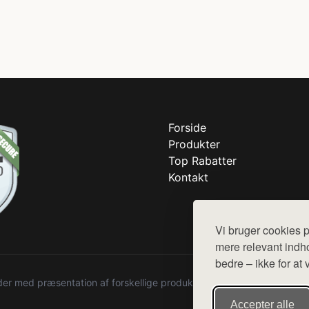
Forside
Produkter
Top Rabatter
Kontakt
Vi bruger cookies p
mere relevant indho
bedre – ikke for at 
r med præsentation af forskellige produkter fra diverse webshops. De
Accepter alle