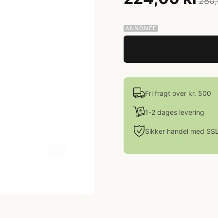
280,
Fri fragt over kr. 500
1-2 dages levering
Sikker handel med SS