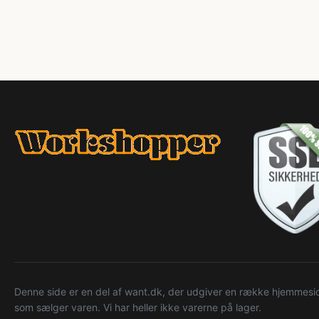
Denne side er en del af want.dk, der udgiver en række hjemmeside
som sælger varen. Vi har heller ikke varerne på lager.