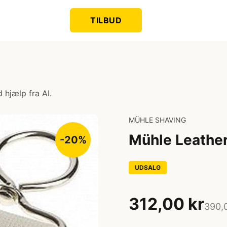
TILBUD
 hjælp fra AI.
MÜHLE SHAVING
Mühle Leather
-20%
UDSALG
312,00 kr
390,