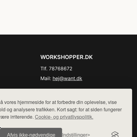
WORKSHOPPER.DK
Tlf. 78768672
Mail:
hej@want.dk
Cookie- og privatlivspolitik
å vores hjemmeside for at forbedre din oplevelse, vise
ld og analysere trafikken. Kort sagt: for at siden fungerer
være irriterende.
Cookie- og privatlivspolitik.
r sælges ikke varer fra denne side - vi henviser til de shops,
Afvis ikke‑nødvendige
Indstillinger