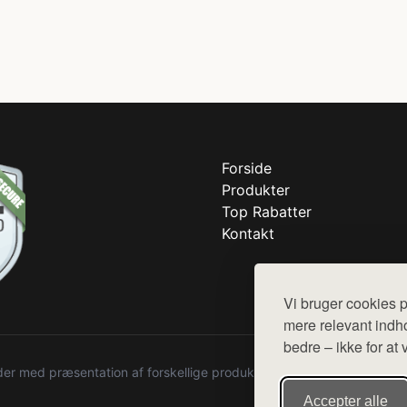
Forside
Produkter
Top Rabatter
Kontakt
Vi bruger cookies p
mere relevant indho
bedre – ikke for at 
r med præsentation af forskellige produkter fra diverse webshops. De
Accepter alle