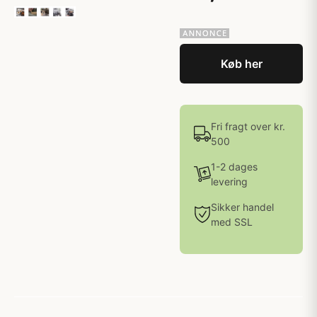
Køb her
Fri fragt over kr.
500
1-2 dages
levering
Sikker handel
med SSL