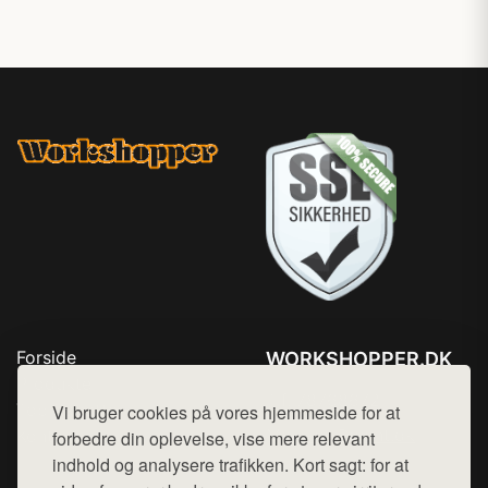
Forside
WORKSHOPPER.DK
Produkter
Tlf. 78768672
Top Rabatter
Vi bruger cookies på vores hjemmeside for at
Mail:
hej@want.dk
Kontakt
forbedre din oplevelse, vise mere relevant
indhold og analysere trafikken. Kort sagt: for at
Cookie- og privatlivspolitik