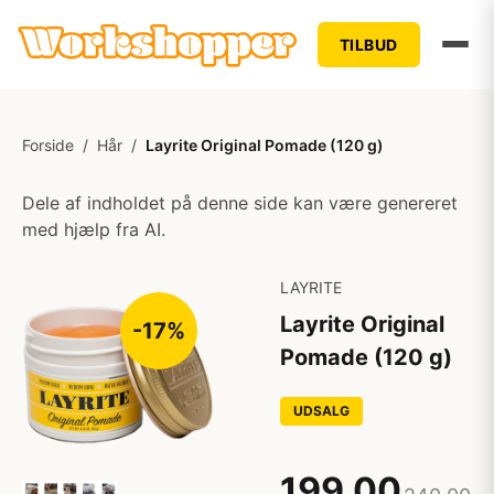
TILBUD
Forside
/
Hår
/
Layrite Original Pomade (120 g)
Dele af indholdet på denne side kan være genereret
med hjælp fra AI.
LAYRITE
Layrite Original
-17%
Pomade (120 g)
UDSALG
199,00