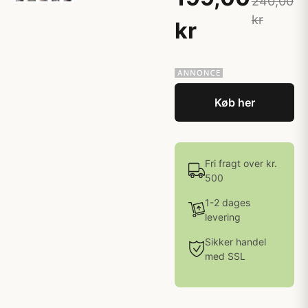
240,00
kr
kr
Køb her
Fri fragt over kr.
500
1-2 dages
levering
Sikker handel
med SSL