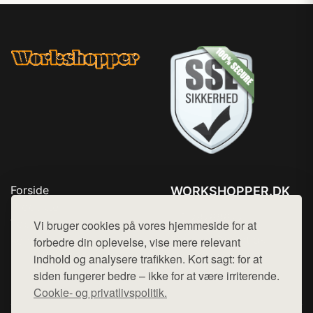
Forside
WORKSHOPPER.DK
Produkter
Tlf. 78768672
Top Rabatter
Vi bruger cookies på vores hjemmeside for at
Mail:
hej@want.dk
Kontakt
forbedre din oplevelse, vise mere relevant
indhold og analysere trafikken. Kort sagt: for at
Cookie- og privatlivspolitik
siden fungerer bedre – ikke for at være irriterende.
Cookie- og privatlivspolitik.