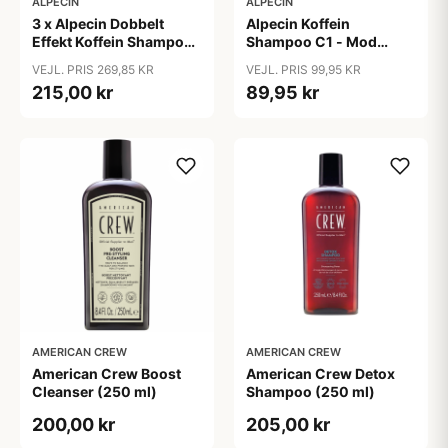
ALPECIN
ALPECIN
3 x Alpecin Dobbelt
Alpecin Koffein
Effekt Koffein Shampoo
Shampoo C1 - Mod
- Mod Hårtab (200 ml)
Hårtab (375ml)
VEJL. PRIS 269,85 KR
VEJL. PRIS 99,95 KR
215,00 kr
89,95 kr
AMERICAN CREW
AMERICAN CREW
American Crew Boost
American Crew Detox
Cleanser (250 ml)
Shampoo (250 ml)
200,00 kr
205,00 kr