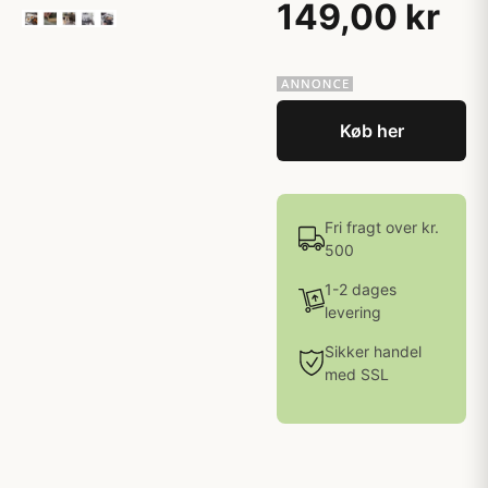
149,00 kr
Køb her
Fri fragt over kr.
500
1-2 dages
levering
Sikker handel
med SSL