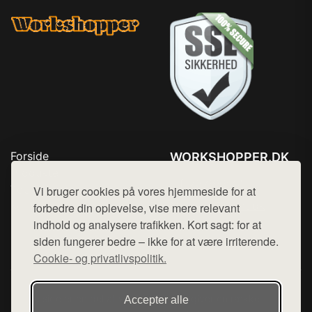
Forside
WORKSHOPPER.DK
Produkter
Tlf. 78768672
Top Rabatter
Vi bruger cookies på vores hjemmeside for at
Mail:
hej@want.dk
Kontakt
forbedre din oplevelse, vise mere relevant
indhold og analysere trafikken. Kort sagt: for at
Cookie- og privatlivspolitik
siden fungerer bedre – ikke for at være irriterende.
Cookie- og privatlivspolitik.
Denne side er en del af want.dk, der udgiver en række
Accepter alle