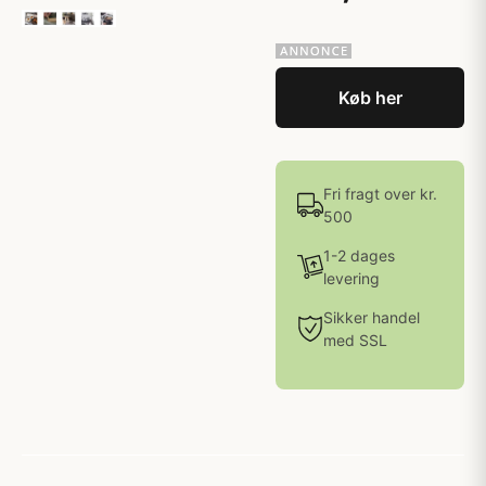
Køb her
Fri fragt over kr.
500
1-2 dages
levering
Sikker handel
med SSL