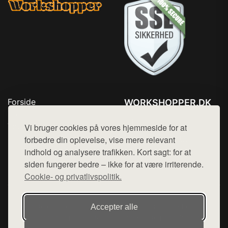
Forside
WORKSHOPPER.DK
Produkter
Tlf. 78768672
Top Rabatter
Vi bruger cookies på vores hjemmeside for at
Mail:
hej@want.dk
Kontakt
forbedre din oplevelse, vise mere relevant
indhold og analysere trafikken. Kort sagt: for at
Cookie- og privatlivspolitik
siden fungerer bedre – ikke for at være irriterende.
Cookie- og privatlivspolitik.
Denne side er en del af want.dk, der udgiver en række
Accepter alle
hjemmesider med præsentation af forskellige produkter fra