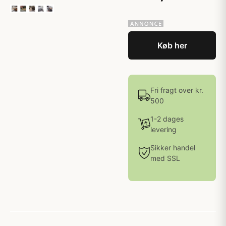
Køb her
Fri fragt over kr.
500
1-2 dages
levering
Sikker handel
med SSL