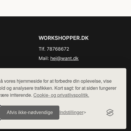
WORKSHOPPER.DK
Tlf. 78768672
Mail:
hej@want.dk
Cookie- og privatlivspolitik
å vores hjemmeside for at forbedre din oplevelse, vise
ld og analysere trafikken. Kort sagt: for at siden fungerer
være irriterende.
Cookie- og privatlivspolitik.
r sælges ikke varer fra denne side - vi henviser til de shops,
Afvis ikke‑nødvendige
Indstillinger