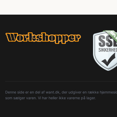
Denne side er en del af want.dk, der udgiver en række hjemmeside
som sælger varen. Vi har heller ikke varerne på lager.