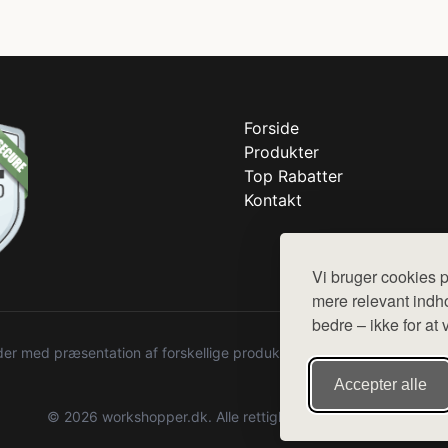
Forside
Produkter
Top Rabatter
Kontakt
Vi bruger cookies p
mere relevant indho
bedre – ikke for at 
r med præsentation af forskellige produkter fra diverse webshops. De
Accepter alle
© 2026 workshopper.dk. Alle rettigheder forbeholdes.