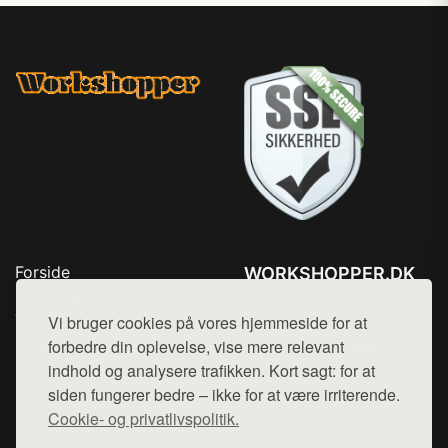
Forside
WORKSHOPPER.DK
Produkter
Tlf. 78768672
Top Rabatter
Vi bruger cookies på vores hjemmeside for at
Mail:
hej@want.dk
Kontakt
forbedre din oplevelse, vise mere relevant
indhold og analysere trafikken. Kort sagt: for at
Cookie- og privatlivspolitik
siden fungerer bedre – ikke for at være irriterende.
Cookie- og privatlivspolitik.