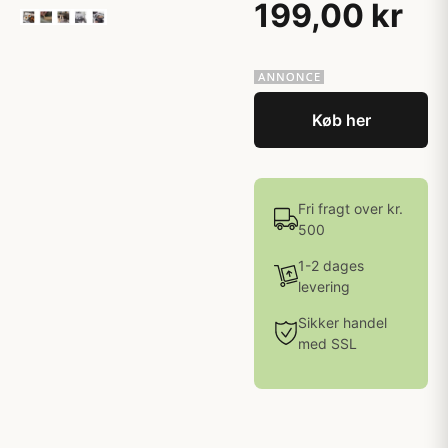
199,00 kr
Køb her
Fri fragt over kr.
500
1-2 dages
levering
Sikker handel
med SSL