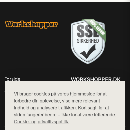
Forside
WORKSHOPPER.DK
Produkter
Tlf. 78768672
Top Rabatter
Vi bruger cookies på vores hjemmeside for at
Mail:
hej@want.dk
Kontakt
forbedre din oplevelse, vise mere relevant
indhold og analysere trafikken. Kort sagt: for at
Cookie- og privatlivspolitik
siden fungerer bedre – ikke for at være irriterende.
Cookie- og privatlivspolitik.