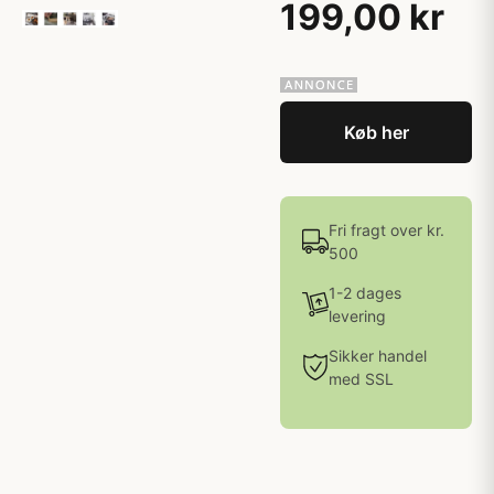
199,00 kr
Køb her
Fri fragt over kr.
500
1-2 dages
levering
Sikker handel
med SSL