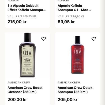
ALPECIN
ALPECIN
3 x Alpecin Dobbelt
Alpecin Koffein
Effekt Koffein Shampoo
Shampoo C1 - Mod
- Mod Hårtab (200 ml)
Hårtab (375ml)
VEJL. PRIS 269,85 KR
VEJL. PRIS 99,95 KR
215,00 kr
89,95 kr
AMERICAN CREW
AMERICAN CREW
American Crew Boost
American Crew Detox
Cleanser (250 ml)
Shampoo (250 ml)
200,00 kr
205,00 kr