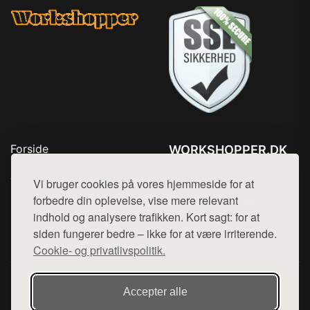
Forside
WORKSHOPPER.DK
Produkter
Tlf. 78768672
Top Rabatter
Vi bruger cookies på vores hjemmeside for at
Mail:
hej@want.dk
Kontakt
forbedre din oplevelse, vise mere relevant
indhold og analysere trafikken. Kort sagt: for at
Cookie- og privatlivspolitik
siden fungerer bedre – ikke for at være irriterende.
Cookie- og privatlivspolitik.
Denne side er en del af want.dk, der udgiver en række
Accepter alle
hjemmesider med præsentation af forskellige produkter fra