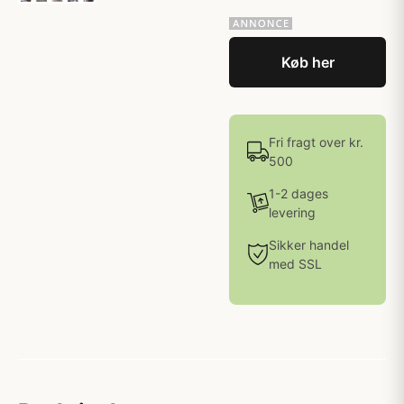
Køb her
Fri fragt over kr.
500
1-2 dages
levering
Sikker handel
med SSL