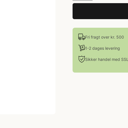
Fri fragt over kr. 500
1-2 dages levering
Sikker handel med SS