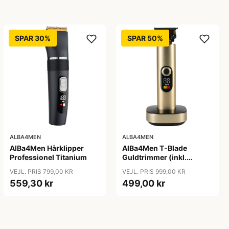
SPAR 30%
SPAR 50%
ALBA4MEN
ALBA4MEN
AlBa4Men Hårklipper
AlBa4Men T-Blade
Professionel Titanium
Guldtrimmer (inkl.
Ladestander)
VEJL. PRIS 799,00 KR
VEJL. PRIS 999,00 KR
559,30 kr
499,00 kr