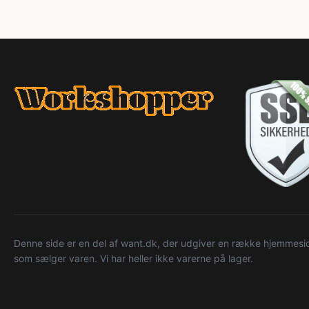
Denne side er en del af want.dk, der udgiver en række hjemmeside
som sælger varen. Vi har heller ikke varerne på lager.