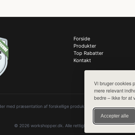
Forside
Produkter
Top Rabatter
Kontakt
Vi bruger cookies p
mere relevant indho
bedre – ikke for at 
r med præsentation af forskellige produkter fra diverse webshops. De
Accepter alle
© 2026 workshopper.dk. Alle rettigheder forbeholdes.