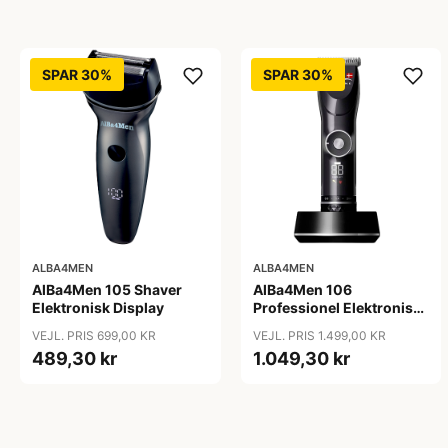
SPAR 30%
SPAR 30%
ALBA4MEN
ALBA4MEN
AlBa4Men 105 Shaver
AlBa4Men 106
Elektronisk Display
Professionel Elektronisk
Hårklipper
VEJL. PRIS 699,00 KR
VEJL. PRIS 1.499,00 KR
489,30 kr
1.049,30 kr