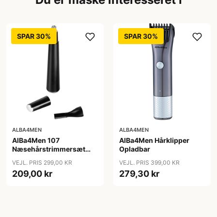
SPAR 30%
SPAR 30%
ALBA4MEN
ALBA4MEN
AlBa4Men 107
AlBa4Men Hårklipper
Næsehårstrimmersæt
Opladbar
Opladbar
VEJL. PRIS 299,00 KR
VEJL. PRIS 399,00 KR
209,00 kr
279,30 kr