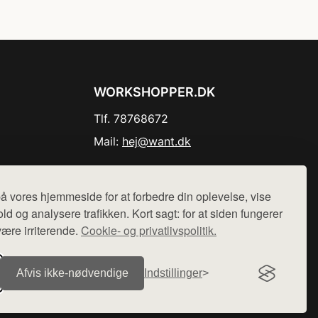
WORKSHOPPER.DK
Tlf. 78768672
Mail:
hej@want.dk
Cookie- og privatlivspolitik
å vores hjemmeside for at forbedre din oplevelse, vise
ld og analysere trafikken. Kort sagt: for at siden fungerer
være irriterende.
Cookie- og privatlivspolitik.
r sælges ikke varer fra denne side - vi henviser til de shops,
Afvis ikke‑nødvendige
Indstillinger