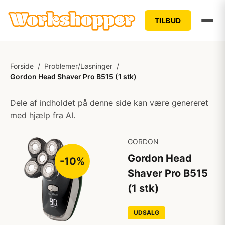
TILBUD
Forside
/
Problemer/Løsninger
/
Gordon Head Shaver Pro B515 (1 stk)
Dele af indholdet på denne side kan være genereret
med hjælp fra AI.
GORDON
Gordon Head
-10%
Shaver Pro B515
(1 stk)
UDSALG