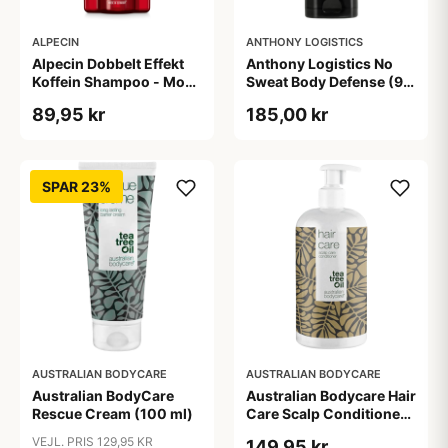
ALPECIN
ANTHONY LOGISTICS
Alpecin Dobbelt Effekt
Anthony Logistics No
Koffein Shampoo - Mod
Sweat Body Defense (90
Hårtab (200 ml)
ml)
89,95 kr
185,00 kr
SPAR 23%
AUSTRALIAN BODYCARE
AUSTRALIAN BODYCARE
Australian BodyCare
Australian Bodycare Hair
Rescue Cream (100 ml)
Care Scalp Conditioner
(500 ml)
VEJL. PRIS 129,95 KR
149,95 kr