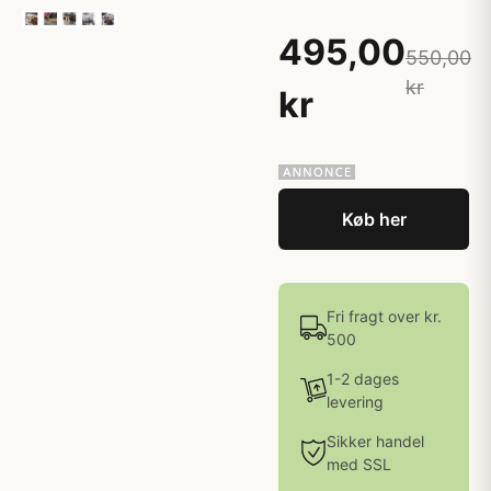
495,00
550,00
kr
kr
Køb her
Fri fragt over kr.
500
1-2 dages
levering
Sikker handel
med SSL