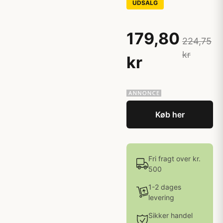
UDSALG
179,80
224,75
kr
kr
Køb her
Fri fragt over kr.
500
1-2 dages
levering
Sikker handel