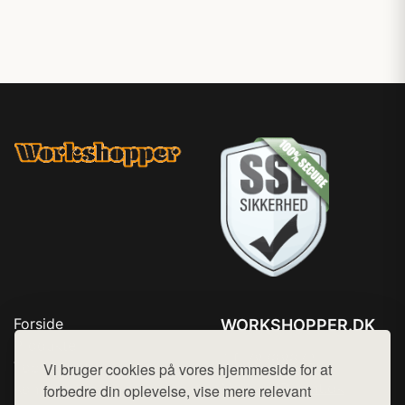
Forside
WORKSHOPPER.DK
Produkter
Tlf. 78768672
Top Rabatter
Vi bruger cookies på vores hjemmeside for at
Mail:
hej@want.dk
Kontakt
forbedre din oplevelse, vise mere relevant