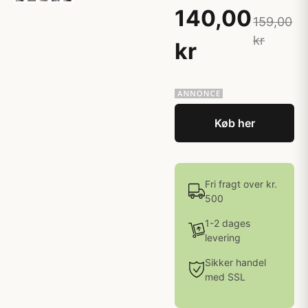
140,00
159,00
kr
kr
Køb her
Fri fragt over kr.
500
1-2 dages
levering
Sikker handel
med SSL