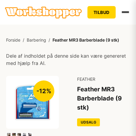
TILBUD
Forside
/
Barbering
/
Feather MR3 Barberblade (9 stk)
Dele af indholdet på denne side kan være genereret
med hjælp fra AI.
FEATHER
Feather MR3
-12%
Barberblade (9
stk)
UDSALG