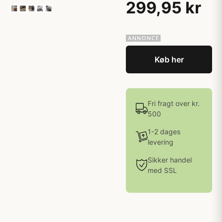
299,95 kr
Køb her
Fri fragt over kr.
500
1-2 dages
levering
Sikker handel
med SSL