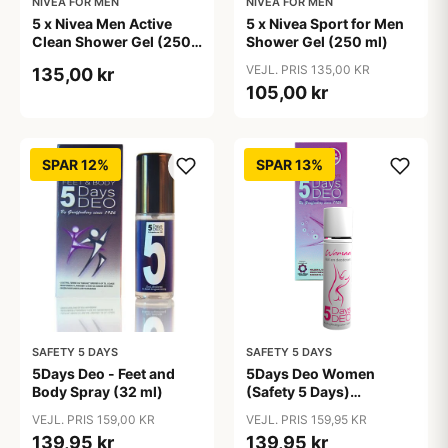
NIVEA FOR MEN
NIVEA FOR MEN
5 x Nivea Men Active
5 x Nivea Sport for Men
Clean Shower Gel (250
Shower Gel (250 ml)
ml)
VEJL. PRIS 135,00 KR
135,00 kr
105,00 kr
SPAR 12%
SPAR 13%
SAFETY 5 DAYS
SAFETY 5 DAYS
5Days Deo - Feet and
5Days Deo Women
Body Spray (32 ml)
(Safety 5 Days)
Antiperspirant
VEJL. PRIS 159,00 KR
VEJL. PRIS 159,95 KR
139,95 kr
139,95 kr