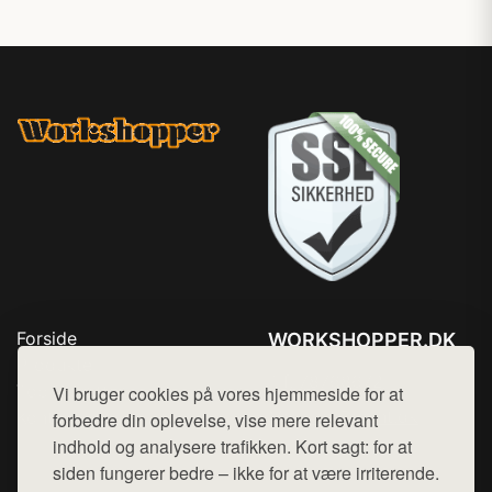
Forside
WORKSHOPPER.DK
Produkter
Tlf. 78768672
Top Rabatter
Vi bruger cookies på vores hjemmeside for at
Mail:
hej@want.dk
Kontakt
forbedre din oplevelse, vise mere relevant
indhold og analysere trafikken. Kort sagt: for at
Cookie- og privatlivspolitik
siden fungerer bedre – ikke for at være irriterende.