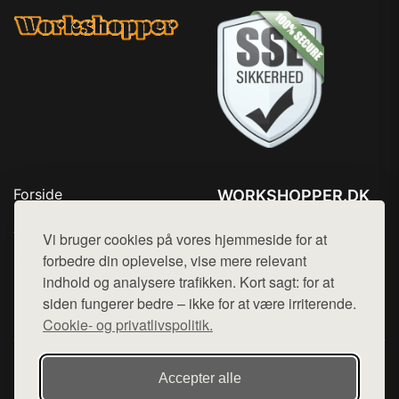
Forside
WORKSHOPPER.DK
Produkter
Tlf. 78768672
Top Rabatter
Vi bruger cookies på vores hjemmeside for at
Mail:
hej@want.dk
Kontakt
forbedre din oplevelse, vise mere relevant
indhold og analysere trafikken. Kort sagt: for at
Cookie- og privatlivspolitik
siden fungerer bedre – ikke for at være irriterende.
Cookie- og privatlivspolitik.
Denne side er en del af want.dk, der udgiver en række
Accepter alle
hjemmesider med præsentation af forskellige produkter fra