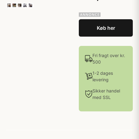
Køb her
Fri fragt over kr.
500
1-2 dages
levering
Sikker handel
med SSL