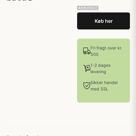
Køb her
Fri fragt over kr.
500
1-2 dages
levering
Sikker handel
med SSL