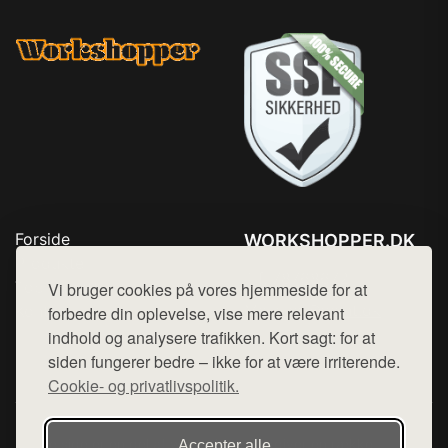
Forside
WORKSHOPPER.DK
Produkter
Tlf. 78768672
Top Rabatter
Vi bruger cookies på vores hjemmeside for at
Mail:
hej@want.dk
Kontakt
forbedre din oplevelse, vise mere relevant
indhold og analysere trafikken. Kort sagt: for at
Cookie- og privatlivspolitik
siden fungerer bedre – ikke for at være irriterende.
Cookie- og privatlivspolitik.
Denne side er en del af want.dk, der udgiver en række
Accepter alle