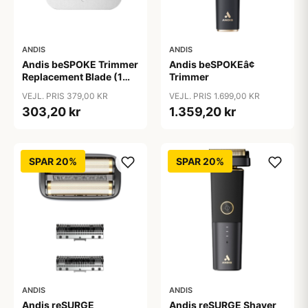
ANDIS
ANDIS
Andis beSPOKE Trimmer
Andis beSPOKEâ¢
Replacement Blade (1
Trimmer
stk)
VEJL. PRIS 379,00 KR
VEJL. PRIS 1.699,00 KR
303,20 kr
1.359,20 kr
SPAR 20%
SPAR 20%
ANDIS
ANDIS
Andis reSURGE
Andis reSURGE Shaver