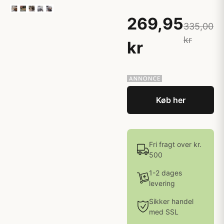
269,95
335,00
kr
kr
Køb her
Fri fragt over kr.
500
1-2 dages
levering
Sikker handel
med SSL