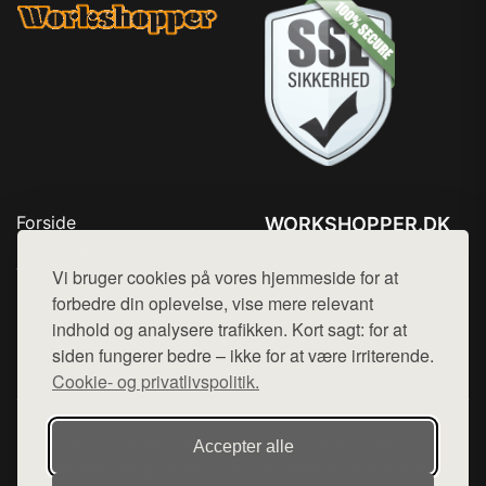
Forside
WORKSHOPPER.DK
Produkter
Tlf. 78768672
Top Rabatter
Vi bruger cookies på vores hjemmeside for at
Mail:
hej@want.dk
Kontakt
forbedre din oplevelse, vise mere relevant
indhold og analysere trafikken. Kort sagt: for at
Cookie- og privatlivspolitik
siden fungerer bedre – ikke for at være irriterende.
Cookie- og privatlivspolitik.
Denne side er en del af want.dk, der udgiver en række
Accepter alle
hjemmesider med præsentation af forskellige produkter fra