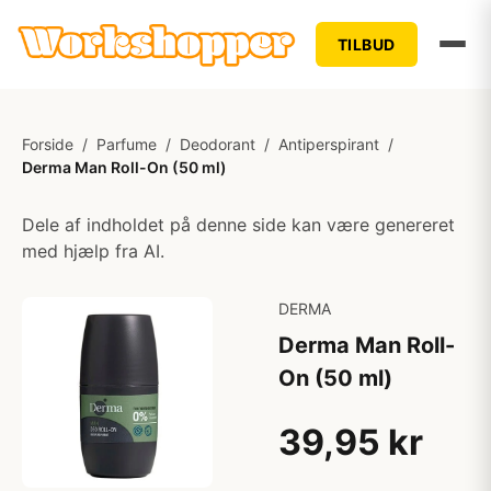
TILBUD
Forside
/
Parfume
/
Deodorant
/
Antiperspirant
/
Derma Man Roll-On (50 ml)
Dele af indholdet på denne side kan være genereret
med hjælp fra AI.
DERMA
Derma Man Roll-
On (50 ml)
39,95 kr