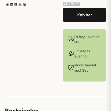
Køb her
Fri fragt over kr.
500
1-2 dages
levering
Sikker handel
med SSL
Beskrivelse