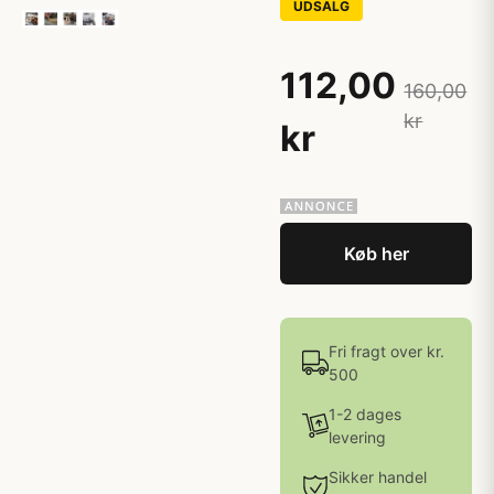
UDSALG
112,00
160,00
kr
kr
Køb her
Fri fragt over kr.
500
1-2 dages
levering
Sikker handel