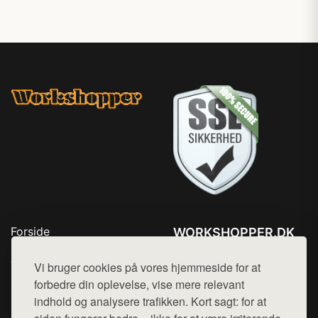
Forside
WORKSHOPPER.DK
Produkter
Tlf. 78768672
Top Rabatter
Vi bruger cookies på vores hjemmeside for at
Mail:
hej@want.dk
Kontakt
forbedre din oplevelse, vise mere relevant
indhold og analysere trafikken. Kort sagt: for at
Cookie- og privatlivspolitik