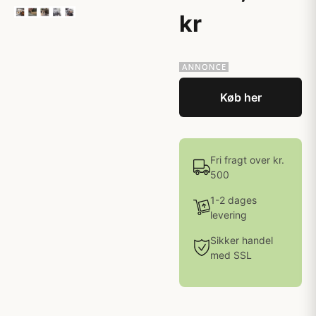
kr
Køb her
Fri fragt over kr.
500
1-2 dages
levering
Sikker handel
med SSL