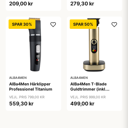
209,00 kr
279,30 kr
SPAR 30%
SPAR 50%
ALBA4MEN
ALBA4MEN
AlBa4Men Hårklipper
AlBa4Men T-Blade
Professionel Titanium
Guldtrimmer (inkl.
Ladestander)
VEJL. PRIS 799,00 KR
VEJL. PRIS 999,00 KR
559,30 kr
499,00 kr