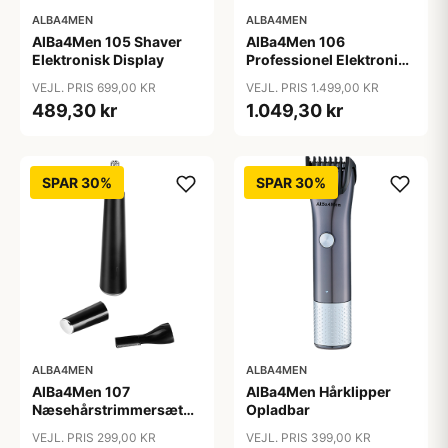
ALBA4MEN
ALBA4MEN
AlBa4Men 105 Shaver
AlBa4Men 106
Elektronisk Display
Professionel Elektronisk
Hårklipper
VEJL. PRIS 699,00 KR
VEJL. PRIS 1.499,00 KR
489,30 kr
1.049,30 kr
SPAR 30%
SPAR 30%
ALBA4MEN
ALBA4MEN
AlBa4Men 107
AlBa4Men Hårklipper
Næsehårstrimmersæt
Opladbar
Opladbar
VEJL. PRIS 299,00 KR
VEJL. PRIS 399,00 KR