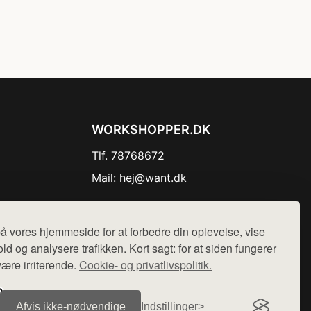
WORKSHOPPER.DK
Tlf. 78768672
Mail:
hej@want.dk
Cookie- og privatlivspolitik
å vores hjemmeside for at forbedre din oplevelse, vise
ld og analysere trafikken. Kort sagt: for at siden fungerer
være irriterende.
Cookie- og privatlivspolitik.
r sælges ikke varer fra denne side - vi henviser til de shops,
Afvis ikke‑nødvendige
Indstillinger