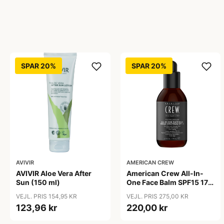
SPAR 20%
SPAR 20%
AVIVIR
AMERICAN CREW
AVIVIR Aloe Vera After
American Crew All-In-
Sun (150 ml)
One Face Balm SPF15 170
ml.
VEJL. PRIS 154,95 KR
VEJL. PRIS 275,00 KR
123,96 kr
220,00 kr