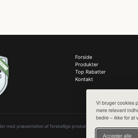
Forside
Produkter
Top Rabatter
Kontakt
Vi bruger cookies p
mere relevant indho
bedre – ikke for at 
r med præsentation af forskellige produkter fra diverse webshops. De
Accepter alle