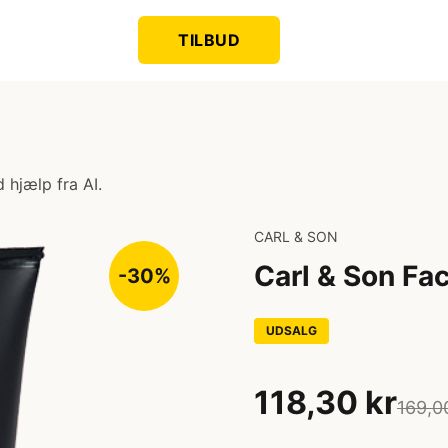
TILBUD
 hjælp fra AI.
CARL & SON
Carl & Son Fa
-30%
UDSALG
118,30 kr
169,0