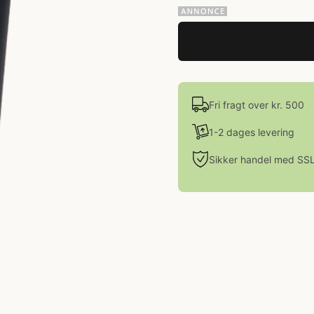
Fri fragt over kr. 500
1-2 dages levering
Sikker handel med SS