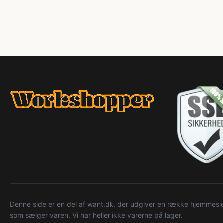
Denne side er en del af want.dk, der udgiver en række hjemmeside
som sælger varen. Vi har heller ikke varerne på lager.