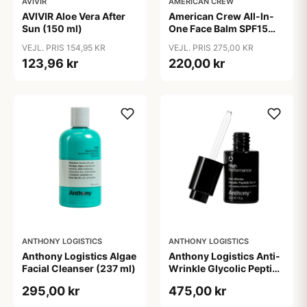
AVIVIR
AMERICAN CREW
AVIVIR Aloe Vera After
American Crew All-In-
Sun (150 ml)
One Face Balm SPF15
170 ml.
VEJL. PRIS 154,95 KR
VEJL. PRIS 275,00 KR
123,96 kr
220,00 kr
ANTHONY LOGISTICS
ANTHONY LOGISTICS
Anthony Logistics Algae
Anthony Logistics Anti-
Facial Cleanser (237 ml)
Wrinkle Glycolic Peptide
Serum (30 ml)
295,00 kr
475,00 kr