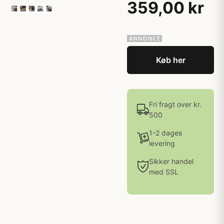
359,00 kr
Køb her
Fri fragt over kr.
500
1-2 dages
levering
Sikker handel
med SSL