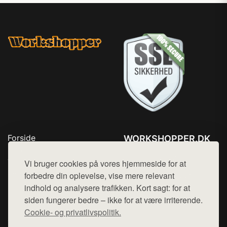
Forside
WORKSHOPPER.DK
Produkter
Tlf. 78768672
Top Rabatter
Vi bruger cookies på vores hjemmeside for at
Mail:
hej@want.dk
Kontakt
forbedre din oplevelse, vise mere relevant
indhold og analysere trafikken. Kort sagt: for at
Cookie- og privatlivspolitik
siden fungerer bedre – ikke for at være irriterende.
Cookie- og privatlivspolitik.