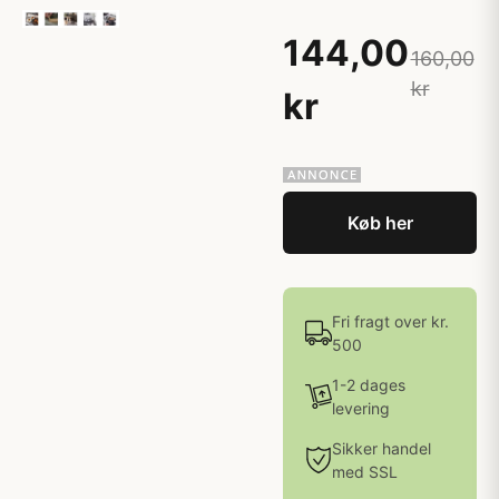
144,00
160,00
kr
kr
Køb her
Fri fragt over kr.
500
1-2 dages
levering
Sikker handel
med SSL