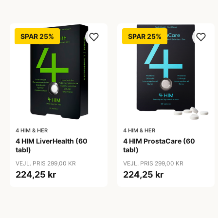
SPAR 25%
SPAR 25%
4 HIM & HER
4 HIM & HER
4 HIM LiverHealth (60
4 HIM ProstaCare (60
tabl)
tabl)
VEJL. PRIS 299,00 KR
VEJL. PRIS 299,00 KR
224,25 kr
224,25 kr