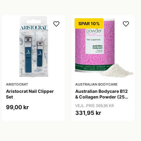
SPAR 10%
ARISTOCRAT
AUSTRALIAN BODYCARE
Aristocrat Nail Clipper
Australian Bodycare B12
Set
& Collagen Powder (250
g)
VEJL. PRIS 369,95 KR
99,00 kr
331,95 kr