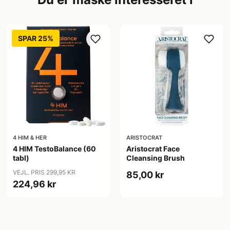
SPAR 25%
4 HIM & HER
ARISTOCRAT
4 HIM TestoBalance (60
Aristocrat Face
tabl)
Cleansing Brush
VEJL. PRIS 299,95 KR
85,00 kr
224,96 kr