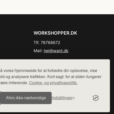
WORKSHOPPER.DK
Tlf. 78768672
Mail:
hej@want.dk
Cookie- og privatlivspolitik
å vores hjemmeside for at forbedre din oplevelse, vise
ld og analysere trafikken. Kort sagt: for at siden fungerer
være irriterende.
Cookie- og privatlivspolitik.
r sælges ikke varer fra denne side - vi henviser til de shops,
Afvis ikke‑nødvendige
Indstillinger