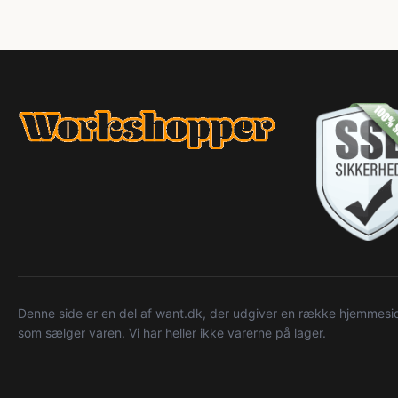
Denne side er en del af want.dk, der udgiver en række hjemmeside
som sælger varen. Vi har heller ikke varerne på lager.