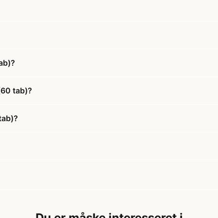
ab)?
(60 tab)?
tab)?
Du er måske interesseret i