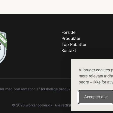
Forside
Produkter
Top Rabatter
Kontakt
Vi bruger cookies p
mere relevant indho
bedre – ikke for at 
r med præsentation af forskellige produkter fra diverse webshops. De
Accepter alle
© 2026 workshopper.dk. Alle rettigheder forbeholdes.