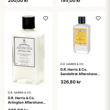
200,00 kr
195,00 kr
ml)
D.R. HARRIS & CO.
D.R. Harris & Co.
Sandeltræ Aftershave
Milk (100 ml)
326,80 kr
D.R. HARRIS & CO.
D.R. Harris & Co.
Arlington Aftershave
Milk (100 ml)