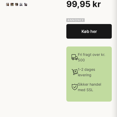
99,95 kr
Køb her
Fri fragt over kr.
500
1-2 dages
levering
Sikker handel
med SSL