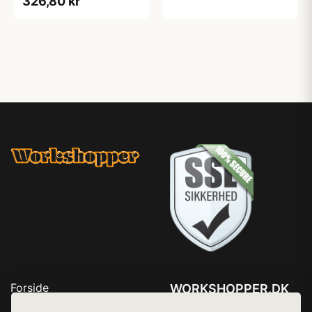
326,80 kr
Forside
WORKSHOPPER.DK
Produkter