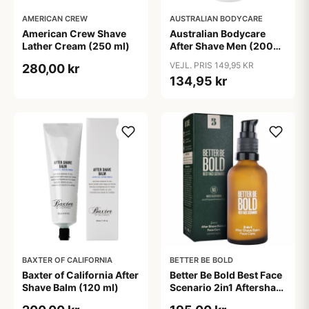
AMERICAN CREW
AUSTRALIAN BODYCARE
American Crew Shave
Australian Bodycare
Lather Cream (250 ml)
After Shave Men (200
ml)
VEJL. PRIS 149,95 KR
280,00 kr
134,95 kr
BAXTER OF CALIFORNIA
BETTER BE BOLD
Baxter of California After
Better Be Bold Best Face
Shave Balm (120 ml)
Scenario 2in1 Aftershave
Balm & Face Cream (50