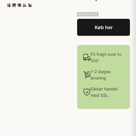
Køb her
Fri fragt over kr.
500
1-2 dages
levering
Sikker handel
med SSL