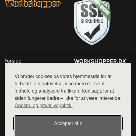
Forside
WORKSHOPPER.DK
Produkter
Tlf. 78768672
Top Rabatter
Vi bruger cookies på vores hjemmeside for at
Mail:
hej@want.dk
Kontakt
forbedre din oplevelse, vise mere relevant
indhold og analysere trafikken. Kort sagt: for at
Cookie- og privatlivspolitik
siden fungerer bedre – ikke for at være irriterende.
Cookie- og privatlivspolitik.
Denne side er en del af want.dk, der udgiver en række
Accepter alle
hjemmesider med præsentation af forskellige produkter fra