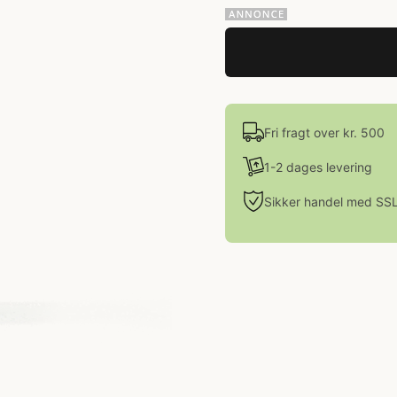
Fri fragt over kr. 500
1-2 dages levering
Sikker handel med SS