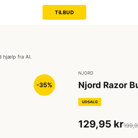
TILBUD
 hjælp fra AI.
NJORD
Njord Razor B
-35%
UDSALG
129,95 kr
199,9