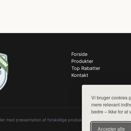
Forside
Produkter
Top Rabatter
Kontakt
Vi bruger cookies p
mere relevant indho
bedre – ikke for at 
r med præsentation af forskellige produkter fra diverse webshops. De
Accepter alle