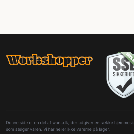
Denne side er en del af want.dk, der udgiver en række hjemmeside
som sælger varen. Vi har heller ikke varerne på lager.