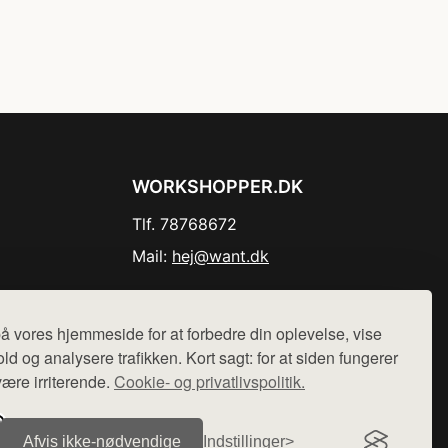
WORKSHOPPER.DK
Tlf. 78768672
Mail:
hej@want.dk
Cookie- og privatlivspolitik
å vores hjemmeside for at forbedre din oplevelse, vise
ld og analysere trafikken. Kort sagt: for at siden fungerer
være irriterende.
Cookie- og privatlivspolitik.
r sælges ikke varer fra denne side - vi henviser til de shops,
Afvis ikke‑nødvendige
Indstillinger