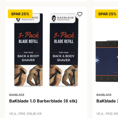
SPAR 25%
SPAR 25%
BAKBLADE
BAKBLADE
BaKblade 1.0 Barberblade (6 stk)
BaKblade 2
VEJL. PRIS 259,90 KR
VEJL. PRIS 56