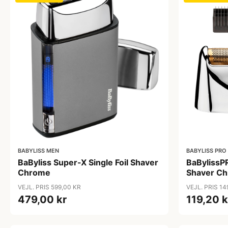
BABYLISS MEN
BABYLISS PRO
BaByliss Super-X Single Foil Shaver
BaBylissPR
Chrome
Shaver C
VEJL. PRIS 599,00 KR
VEJL. PRIS 14
479,00 kr
119,20 k