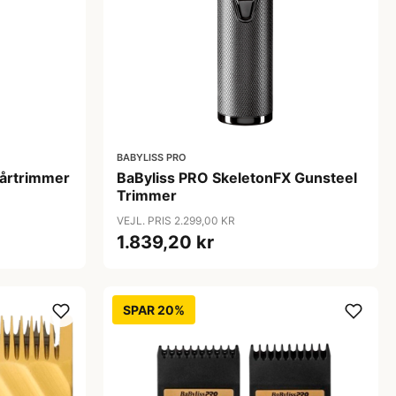
BABYLISS PRO
Hårtrimmer
BaByliss PRO SkeletonFX Gunsteel
Trimmer
VEJL. PRIS 2.299,00 KR
1.839,20 kr
SPAR 20%