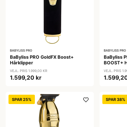
BABYLISS PRO
BABYLISS PRO
BaByliss PRO GoldFX Boost+
BaByliss 
Hårklipper
BOOST+ H
VEJL. PRIS 1.999,00 KR
VEJL. PRIS 1.
1.599,20 kr
1.599,20
SPAR 25%
SPAR 38%