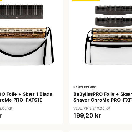
BABYLISS PRO
O Folie + Skær 1 Blads
BaBylissPRO Folie + Skær
hroMe PRO-FXFS1E
Shaver ChroMe PRO-FX
9,00 KR
VEJL. PRIS 249,00 KR
r
199,20 kr