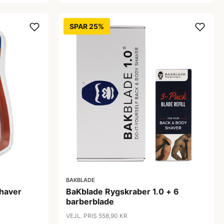
SPAR 25%
BAKBLADE
haver
BaKblade Rygskraber 1.0 + 6
barberblade
VEJL. PRIS 558,90 KR