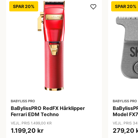
SPAR 20%
SPAR 20%
BABYLISS PRO
BABYLISS PRO
BaBylissPRO RedFX Hårklipper
BaBylissP
Ferrari EDM Techno
Model FX
VEJL. PRIS 1.499,00 KR
VEJL. PRIS 34
1.199,20 kr
279,20 