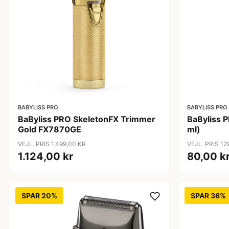
BABYLISS PRO
BABYLISS PRO
BaByliss PRO SkeletonFX Trimmer
BaByliss P
Gold FX7870GE
ml)
VEJL. PRIS 1.499,00 KR
VEJL. PRIS 12
1.124,00 kr
80,00 k
SPAR 20%
SPAR 36%