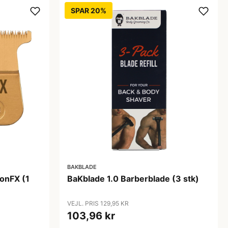
SPAR 20%
BAKBLADE
onFX (1
BaKblade 1.0 Barberblade (3 stk)
VEJL. PRIS 129,95 KR
103,96 kr