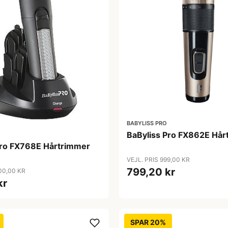
BABYLISS PRO
BaByliss Pro FX862E Hår
Pro FX768E Hårtrimmer
VEJL. PRIS 999,00 KR
799,20 kr
100,00 KR
kr
SPAR 20%