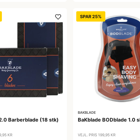
SPAR 25%
BAKBLADE
.0 Barberblade (18 stk)
BaKblade BODblade 1.0 s
9,95 KR
VEJL. PRIS 199,95 KR