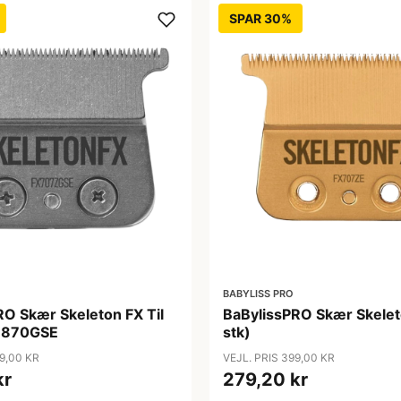
SPAR 30%
BABYLISS PRO
RO Skær Skeleton FX Til
BaBylissPRO Skær Skelet
7870GSE
stk)
9,00 KR
VEJL. PRIS 399,00 KR
kr
279,20 kr