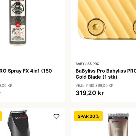
BABYLISS PRO
RO Spray FX 4in1 (150
BaByliss Pro Babyliss PR
Gold Blade (1 stk)
9,00 KR
VEJL. PRIS 399,00 KR
r
319,20 kr
SPAR 20%