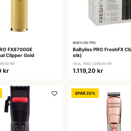
BABYLISS PRO
 PRO FX8700GE
BaByliss PRO FreshFX Cli
al Clipper Gold
stk)
599,00 KR
VEJL. PRIS 1.399,00 KR
 kr
1.119,20 kr
SPAR 20%