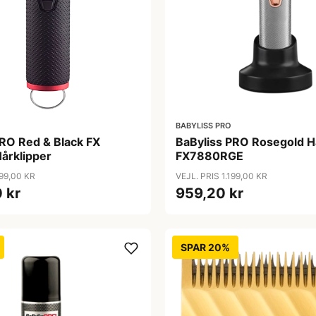
BABYLISS PRO
PRO Red & Black FX
BaByliss PRO Rosegold 
årklipper
FX7880RGE
999,00 KR
VEJL. PRIS 1.199,00 KR
 kr
959,20 kr
SPAR 20%